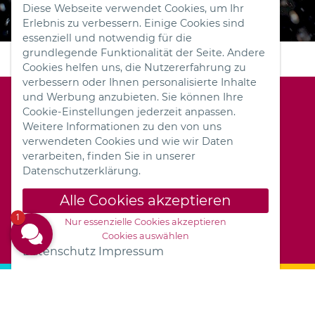
Diese Webseite verwendet Cookies, um Ihr
Erlebnis zu verbessern. Einige Cookies sind
essenziell und notwendig für die
grundlegende Funktionalität der Seite. Andere
Cookies helfen uns, die Nutzererfahrung zu
verbessern oder Ihnen personalisierte Inhalte
und Werbung anzubieten. Sie können Ihre
Cookie-Einstellungen jederzeit anpassen.
Hotel FREIZEIT IN Göttingen
Weitere Informationen zu den von uns
Dransfelder Straße 3
verwendeten Cookies und wie wir Daten
37079 Göttingen
verarbeiten, finden Sie in unserer
+49 551 9001-0
Datenschutzerklärung.
info@freizeit-in.de
Alle Cookies akzeptieren
Cookie-Einstellungen
Datenschutz
1
Nur essenzielle Cookies akzeptieren
Impressum
Cookies auswählen
Datenschutz
Impressum